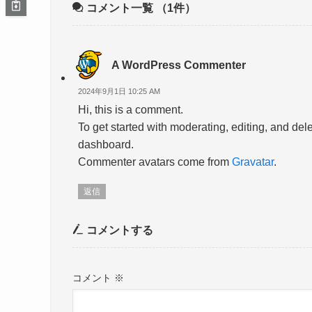
コメント一覧
（1件）
A WordPress Commenter
2024年9月1日 10:25 AM
Hi, this is a comment.
To get started with moderating, editing, and de
dashboard.
Commenter avatars come from
Gravatar
.
返信
コメントする
コメント
※